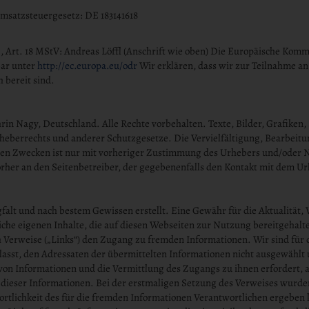
msatzsteuergesetz: DE 183141618
 Art. 18 MStV: Andreas Löffl (Anschrift wie oben) Die Europäische Kommis
bar unter
http://ec.europa.eu/odr
Wir erklären, dass wir zur Teilnahme an
 bereit sind.
rin Nagy, Deutschland. Alle Rechte vorbehalten. Texte, Bilder, Grafike
rheberrechts und anderer Schutzgesetze. Die Vervielfältigung, Bearbeitu
en Zwecken ist nur mit vorheriger Zustimmung des Urhebers und/oder Nu
rher an den Seitenbetreiber, der gegebenenfalls den Kontakt mit dem Ur
gfalt und nach bestem Gewissen erstellt. Eine Gewähr für die Aktualität, 
che eigenen Inhalte, die auf diesen Webseiten zur Nutzung bereitgehal
h Verweise („Links“) den Zugang zu fremden Informationen. Wir sind für 
nlasst, den Adressaten der übermittelten Informationen nicht ausgewählt
on Informationen und die Vermittlung des Zugangs zu ihnen erfordert, 
dieser Informationen. Bei der erstmaligen Setzung des Verweises wurde
twortlichkeit des für die fremden Informationen Verantwortlichen ergeben 