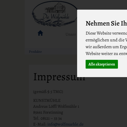
Nehmen Sie Ih
Diese Website verwend
Unser Sortiment
Wolfmühle
ermöglichen und die W
wir außerdem um Erge
Produkte
Website weiter zu ent
Alle akzeptieren
Impressum
(gemäß § 5 TMG)
KUNSTMÜHLE
Andreas Löffl Wolfmühle 1
85661 Forstinning
Tel. 08121 – 33 34
E-Mail:
info@wolfmuehle.de