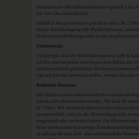
Umsatzsteuer-Identifikationsnummer gemäß § 27 a U
DE-006-Öko-Kontrollstelle
Inhaltlich Verantwortlicher gemäß § 5 Abs.1 Nr.1 TMG,
Online-Streitbeilegung (OS-Plattform) bereit, aufruf
Verbraucherschlichtungsstelle weder verpflichtet noch
Urheberrecht:
© Copyright 2021 Die Wolfmühle Andreas Löffl & Kath
auf den Internetseiten unterliegen dem Schutz des U
urheberrechtlich geschützten Werken zu kommerziell
eigenen Zwecke verwerten wollen, wenden Sie sich vo
Rechtliche Hinweise:
Alle Inhalte unseres Internetauftritts wurden mit Sor
jedoch nicht übernommen werden. Wir sind für sämtli
(§ 7 TMG). Wir vermitteln Ihnen darüber hinaus durc
verantwortlich, weil wir die Übermittlung nicht vera
ausgewählt oder verändert haben. Die Übermittlung v
keine automatische kurzzeitige Zwischenspeicherung 
ob sich aus ihr eine zivil- oder strafrechtliche Veran