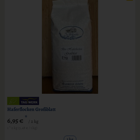
Haferflocken Großblatt
*
6,95 €
/ 2 kg
1 * 2 kg (3,48 € / 1 kg)
2 kg