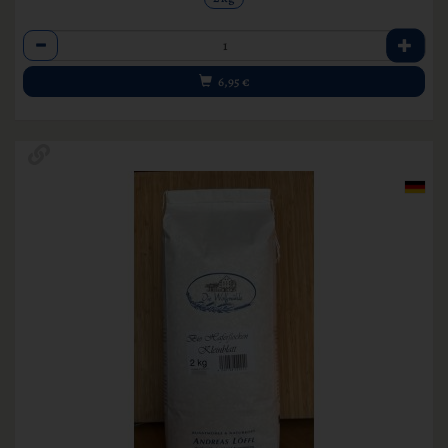
Anzahl
6,95
€