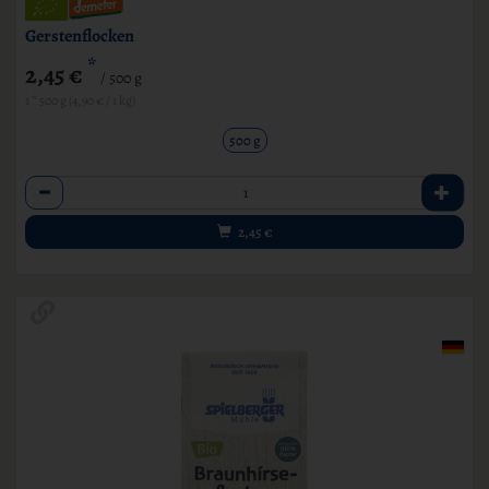
Gerstenflocken
*
2,45 €
/ 500 g
1 * 500 g (4,90 € / 1 kg)
500 g
Anzahl
2,45
€