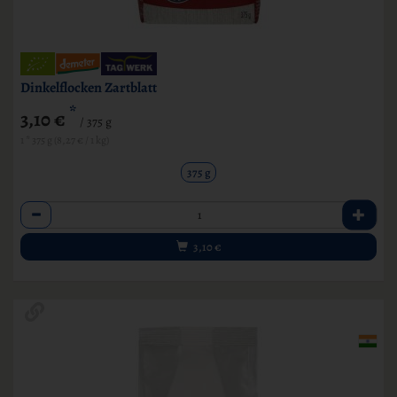
Dinkelflocken Zartblatt
*
3,10 €
/ 375 g
1 * 375 g (8,27 € / 1 kg)
375 g
Anzahl
3,10
€