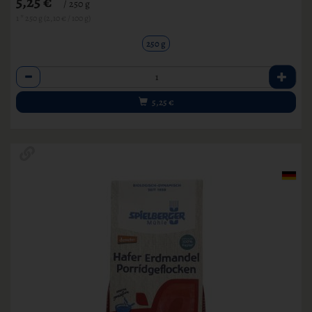
5,25 €
/ 250 g
1 * 250 g (2,10 € / 100 g)
250 g
Anzahl
5,25
€