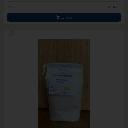
*
2 kg
17,50 €
17,50
€