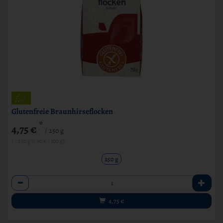
Glutenfreie Braunhirseflocken
*
4,75 €
/ 250 g
1 * 250 g (1,90 € / 100 g)
250 g
Anzahl
4,75
€