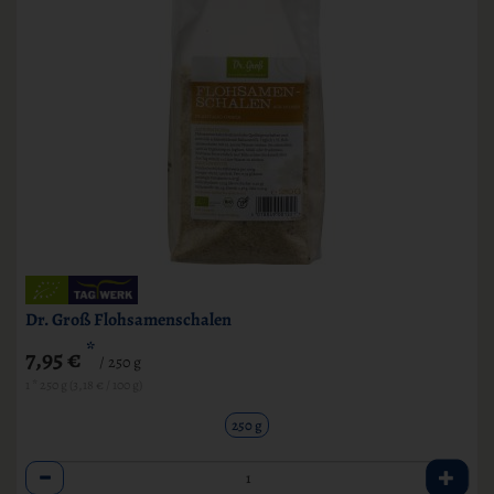
Dr. Groß Flohsamenschalen
*
7,95 €
/ 250 g
1 * 250 g (3,18 € / 100 g)
250 g
Anzahl