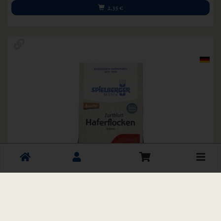
2,35
€
Toggle
cart