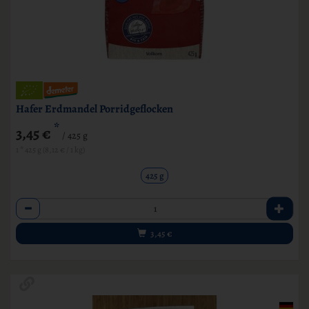
Hafer Erdmandel Porridgeflocken
*
3,45 €
/ 425 g
1 * 425 g (8,12 € / 1 kg)
425 g
Anzahl
3,45
€