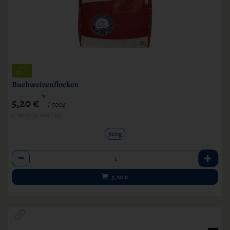
Buchweizenflocken
*
5,20 €
/ 500g
1 * 500g (10,40 € / kg)
500g
Anzahl
5,20
€