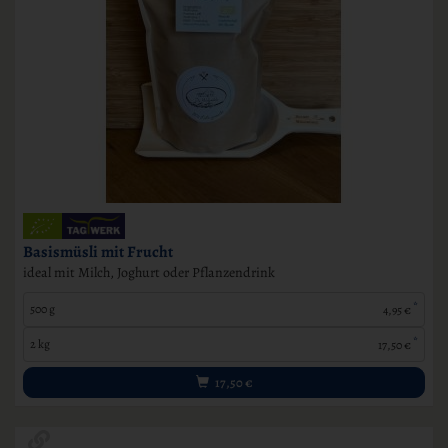
Basismüsli mit Frucht
ideal mit Milch, Joghurt oder Pflanzendrink
*
500 g
4,95 €
*
2 kg
17,50 €
17,50
€