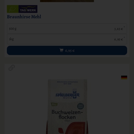
Braunhirse Mehl
*
500 g
3,65 €
*
1kg
6,95 €
6,95
€