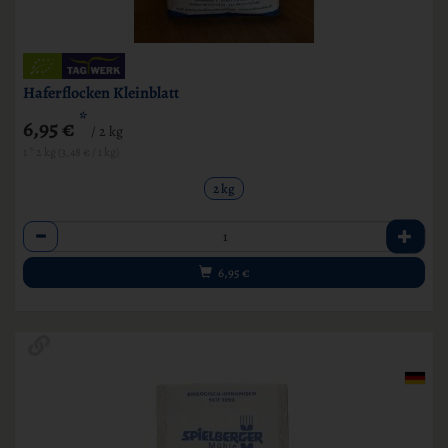
Haferflocken Kleinblatt
*
6,95 €
/ 2 kg
1 * 2 kg (3,48 € / 1 kg)
2 kg
Anzahl
6,95
€