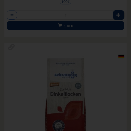
500g
Anzahl
3,10
€