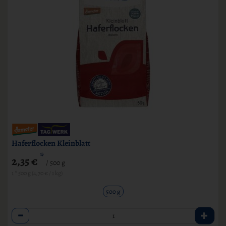
Haferflocken Kleinblatt
*
2,35 €
/ 500 g
1 * 500 g (4,70 € / 1 kg)
500 g
Anzahl