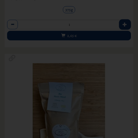
375g
Anzahl
2,65
€