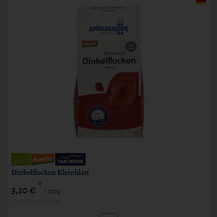
Dinkelflocken Kleinblatt
*
3,10 €
/ 500g
1 * 500g (6,20 € / 1 kg)