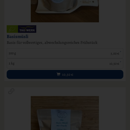
Basismüsli
Basis für vollwertiges, abwechslungsreiches Frühstück
*
500 g
3,00 €
*
2 kg
10,50 €
10,50
€