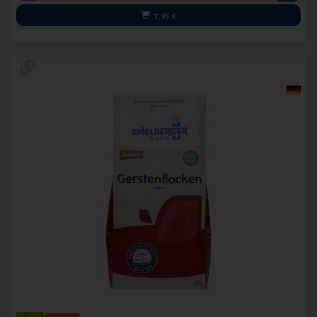
7,95
€